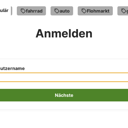
ulär
en
fahrrad
auto
Flohmarkt
go
Anmelden
utzername
Nächste