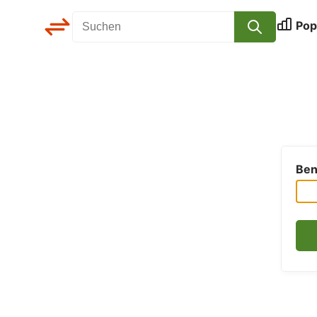
Pop
flohmarkt
götting
Ben