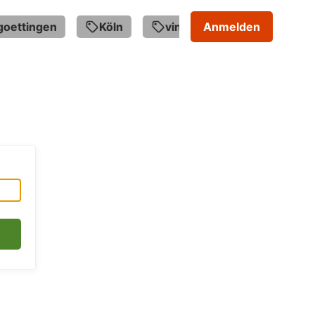
ettingen
Köln
vintage
Anmelden
fahrradanhän